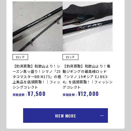
ロッド
ロッド
【釣具買取】和歌山より！シ
【釣具買取】和歌山より！電
ーズン真っ盛り！シマノ「25
動ジギングの最高峰ロッド
タコマスターBB M175」の極
「シマノ 19オシア EJ B63-
上美品を店頭買取！｜フィッ
4」を店頭買取！｜フィッシン
シングコレクト
グコレクト
¥7,500
¥12,000
買取金額：
買取金額：
VIEW MORE