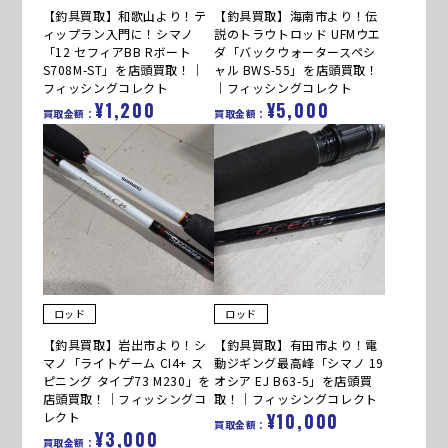
【釣具買取】和歌山より！テ
【釣具買取】海南市より！伝
ィップラン入門に！シマノ
説のトラウトロッド UFMウエ
「12 セフィアBB Rボート
ダ「バックウォータースペシ
S708M-ST」を店頭買取！｜
ャル BWS-55」を店頭買取！
フィッシングコレクト
｜フィッシングコレクト
¥1,200
¥5,000
買取金額：
買取金額：
ロッド
ロッド
【釣具買取】岩出市より！シ
【釣具買取】有田市より！電
マノ「ライトゲーム CI4+ ス
動ジギング最高峰「シマノ 19
ピニング タイプ73 M230」を
オシア EJ B63-5」を店頭買
店頭買取！｜フィッシングコ
取！｜フィッシングコレクト
レクト
¥10,000
買取金額：
¥3,000
買取金額：