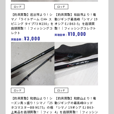
ロッド
ロッド
【釣具買取】岩出市より！シ
【釣具買取】有田市より！電
マノ「ライトゲーム CI4+ ス
動ジギング最高峰「シマノ 19
ピニング タイプ73 M230」を
オシア EJ B63-5」を店頭買
店頭買取！｜フィッシングコ
取！｜フィッシングコレクト
レクト
¥10,000
買取金額：
¥3,000
買取金額：
ロッド
ロッド
【釣具買取】和歌山より！シ
【釣具買取】和歌山より！電
ーズン真っ盛り！シマノ「25
動ジギングの最高峰ロッド
タコマスターBB M175」の極
「シマノ 19オシア EJ B63-
上美品を店頭買取！｜フィッ
4」を店頭買取！｜フィッシン