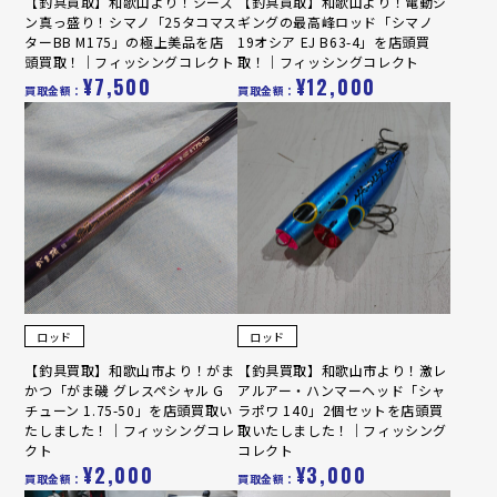
【釣具買取】和歌山より！シーズ
【釣具買取】和歌山より！電動ジ
ン真っ盛り！シマノ「25タコマス
ギングの最高峰ロッド「シマノ
ターBB M175」の極上美品を店
19オシア EJ B63-4」を店頭買
頭買取！｜フィッシングコレクト
取！｜フィッシングコレクト
¥7,500
¥12,000
買取金額：
買取金額：
ロッド
ロッド
【釣具買取】和歌山市より！がま
【釣具買取】和歌山市より！激レ
かつ「がま磯 グレスペシャル G
アルアー・ハンマーヘッド「シャ
チューン 1.75-50」を店頭買取い
ラポワ 140」2個セットを店頭買
たしました！｜フィッシングコレ
取いたしました！｜フィッシング
クト
コレクト
¥2,000
¥3,000
買取金額：
買取金額：