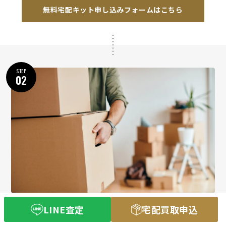
無料宅配キット申し込みフォームはこちら
STEP
02
お客様のご自宅まで宅配キットをお届け致します。
LINE査定
宅配買取申込
あとは売りたいアイテムを入れて送るだけ