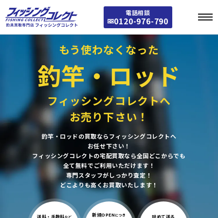
電話相談
0120-976-790
もう使わなくなった
釣竿・ロッド
フィッシングコレクトへ
お売り下さい！
釣竿・ロッドの買取ならフィッシングコレクトへ
お任せ下さい！
フィッシングコレクトの宅配買取なら全国どこからでも
全て無料でご利用いただけます！
専門スタッフがしっかり査定！
どこよりも高くお買取いたします！
新規OPEN
につき
送料・手数料
詰めて送る
など