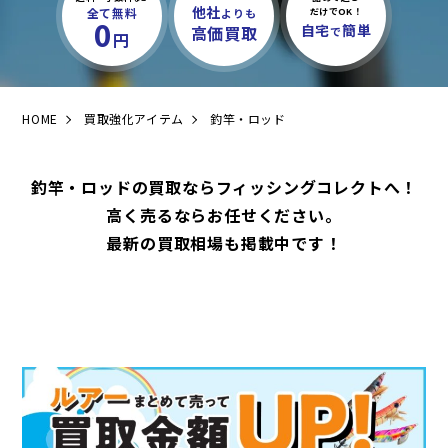
他社
全て無料
よりも
だけでOK！
0
自宅
簡単
高価買取
で
円
HOME
買取強化アイテム
釣竿・ロッド
釣竿・ロッドの買取ならフィッシングコレクトへ！
高く売るならお任せください。
最新の買取相場も掲載中です！