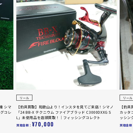
リール
リール
機 シマ
【釣具買取】和歌山より！インスタを見てご来店！シマノ
【釣具
ングコレ
「24 BB-X テクニウム ファイアブラッド C3000DXXG S
カッタ
L」未使用品を店頭買取！｜フィッシングコレクト
ッシン
¥70,000
買取金額：
買取金額