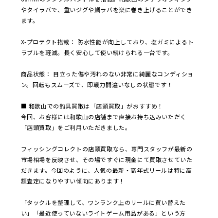
やタイラバで、重いジグや鯛ラバを楽に巻き上げることができ
ます。
X-プロテクト搭載： 防水性能が向上しており、塩ガミによるト
ラブルを軽減。長く安心して使い続けられる一台です。
商品状態： 目立った傷や汚れのない非常に綺麗なコンディショ
ン。回転もスムーズで、即戦力間違いなしの状態です！
■ 和歌山での釣具買取は「店頭買取」がおすすめ！
今回、お客様には和歌山の店舗まで直接お持ち込みいただく
「店頭買取」をご利用いただきました。
フィッシングコレクトの店頭買取なら、専門スタッフが最新の
市場相場を反映させ、その場ですぐに現金にて買取させていた
だきます。今回のように、人気の最新・高年式リールは特に高
額査定になりやすい傾向にあります！
「タックルを整理して、ワンランク上のリールに買い替えた
い」「最近使っていないライトゲーム用品がある」という方