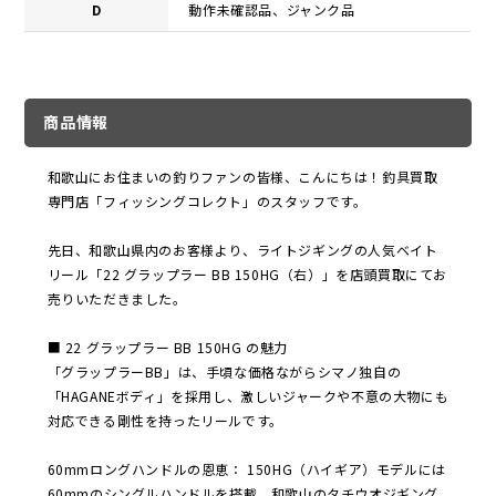
D
動作未確認品、ジャンク品
商品情報
和歌山にお住まいの釣りファンの皆様、こんにちは！釣具買取
専門店「フィッシングコレクト」のスタッフです。
先日、和歌山県内のお客様より、ライトジギングの人気ベイト
リール「22 グラップラー BB 150HG（右）」を店頭買取にてお
売りいただきました。
■ 22 グラップラー BB 150HG の魅力
「グラップラーBB」は、手頃な価格ながらシマノ独自の
「HAGANEボディ」を採用し、激しいジャークや不意の大物にも
対応できる剛性を持ったリールです。
60mmロングハンドルの恩恵： 150HG（ハイギア）モデルには
60mmのシングルハンドルを搭載。和歌山のタチウオジギング