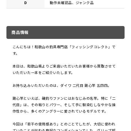
D
動作未確認品、ジャンク品
商品情報
こんにちは！和歌山の釣具専門店「フィッシングコレクト」で
す。
本日は、和歌山県よりご来店いただいたお客様から買取させて
いただいた一本をご紹介いたします。
お持ち込みいただいたのは、ダイワ 二代目 剛心竿 五四四。
剛心竿といえば、磯釣りファンにはおなじみの名竿。特に「二
代目」は、その粘りとパワー、そして手に馴染むしなやかな操
作性から、多くのアングラーに愛されているモデルです。
今回は「若干の使用感あり」とのことでしたが、大切に使われ
ていたことが伝わる良好なコンディションでした。グリップ部