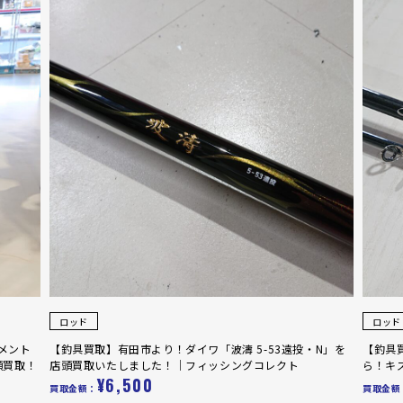
ロッド
ロッド
メント
【釣具買取】有田市より！ダイワ「波濤 5-53遠投・N」を
【釣具
頭買取！
店頭買取いたしました！｜フィッシングコレクト
ら！キ
¥6,500
買取金額：
買取金額