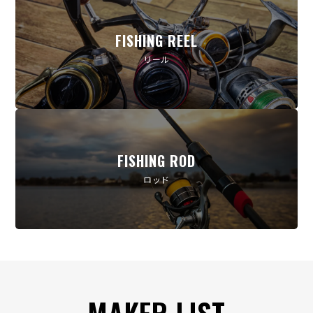
FISHING REEL
リール
FISHING ROD
ロッド
MAKER LIST