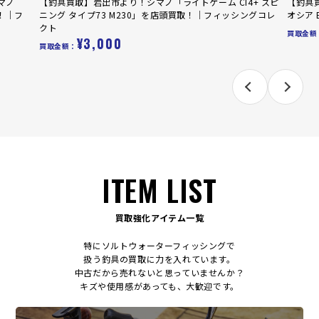
マノ
【釣具買取】岩出市より！シマノ「ライトゲーム CI4+ スピ
【釣具
取！｜フ
ニング タイプ73 M230」を店頭買取！｜フィッシングコレ
オシア 
クト
買取金額
¥3,000
買取金額：
ITEM LIST
買取強化アイテム一覧
特にソルトウォーターフィッシングで
扱う釣具の買取に力を入れています。
中古だから売れないと思っていませんか？
キズや使用感があっても、大歓迎です。