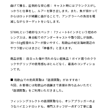
曲げて獲る、圧倒的な安心感： キャスト時にはブランクスがし
っかりと仕事をし、ルアーを弾き出します。また、魚が掛かって
からはロッドが綺麗に曲がることで、アングラーへの負担を軽
減しながらターゲットをいなします。
S76MLという絶妙なスペック： 7フィート6インチという短めの
レングスは、乗合船でのアンダーキャストや取り回しが抜群。
30〜50g程度のルアーが扱いやすく、和歌山の紀淡海峡周辺の
サワラ狙いにはまさに「神番手」と言えます。
商品状態： 目立った傷や汚れのない超美品！ガイド周りのクラ
ックやグリップの使用感もほとんどなく、最高のコンディショ
ンです。
■ 和歌山での釣具買取は「店頭買取」がおすすめ！
今回、お客様には和歌山の店舗まで直接お持ち込みいただく
「店頭買取」をご利用いただきました。
フィッシングコレクトの店頭買取なら、オシアプラッガーのよ
うなハイエンドロッドも、専門スタッフが一点ずつ丁寧に査