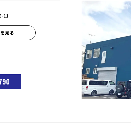
-11
プを見る
790