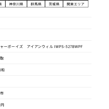
県
神奈川県
群馬県
茨城県
関東エリア
ャーボーイズ アイアンウィル IWPS-527BWPF
取
頼和
市
0円