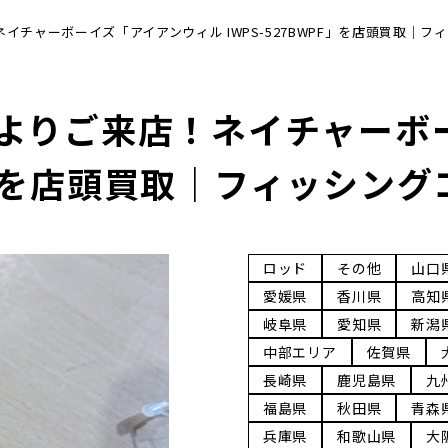
チャーボーイズ「アイアンウィル IWPS-527BWPF」を店頭買取｜フ
よりご来店！ネイチャーボ
PF」を店頭買取｜フィッシン
ロッド
その他
山口
愛媛県
香川県
高知
岐阜県
愛知県
新潟
中部エリア
佐賀県
長崎県
鹿児島県
九
福島県
秋田県
青森
兵庫県
和歌山県
大