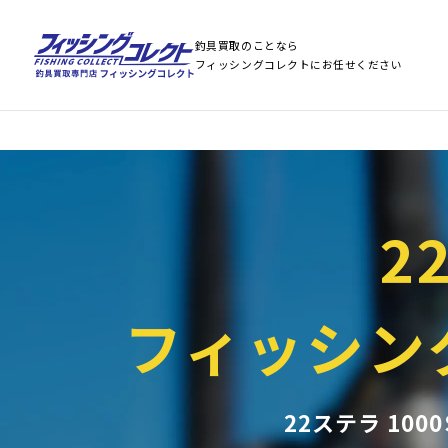
Warning
: Array to string conversion in
/home/stst0811/fishing-collect.jp/public
Warning
: Array to string conversion in
/home/stst0811/fishing-collect.jp/public
釣具買取のことなら
フィッシングコレクトにお任せください
2
フィッシン
22ステラ 10