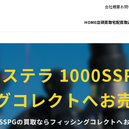
_html/fishing/wp-includes/taxonomy.php
on line
3772
会社概要
お問
_html/fishing/wp-includes/category-template.php
on line
1301
HOME
店頭買取
宅配買取
2ステラ 1000SS
グコレクトへお
00SSPGの買取ならフィッシングコレクトへ