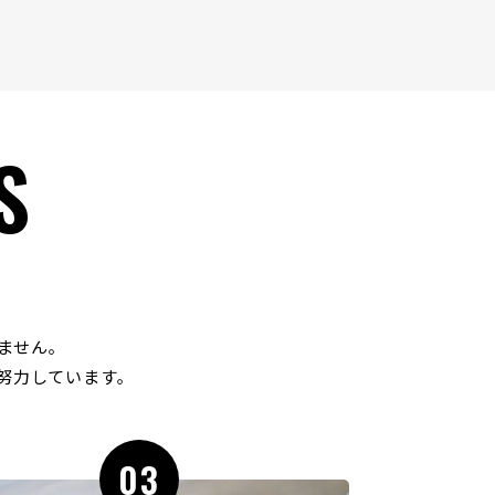
S
ません｡
努力しています｡
03