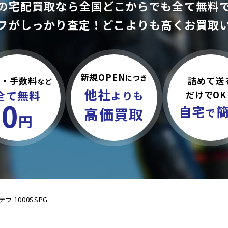
の宅配買取なら全国どこからでも
全て無料
フがしっかり査定！
どこよりも高くお買取
新規OPEN
につき
詰めて送
料・手数料
など
他社
全て無料
だけでOK
よりも
0
自宅
高価買取
で
円
テラ 1000SSPG