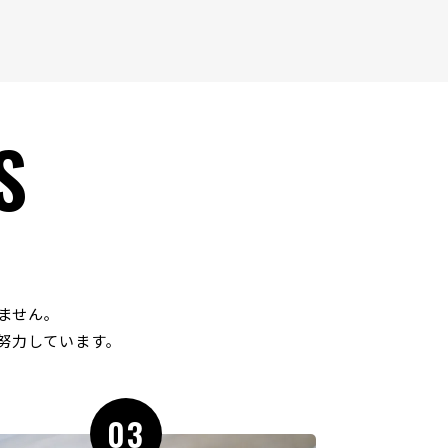
S
ません｡
努力しています｡
03