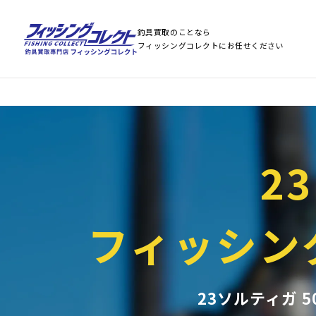
Warning
: Array to string conversion in
/home/stst0811/fishing-collect.jp/public
Warning
: Array to string conversion in
/home/stst0811/fishing-collect.jp/public
釣具買取のことなら
フィッシングコレクトにお任せください
2
フィッシン
23ソルティガ 