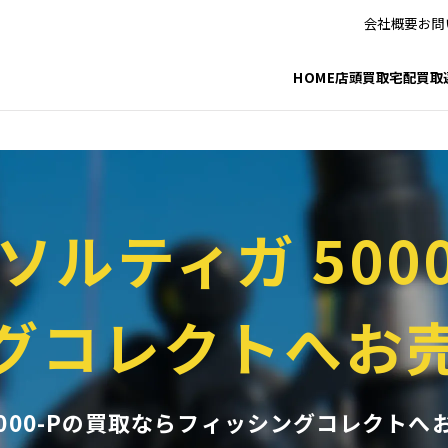
_html/fishing/wp-includes/taxonomy.php
on line
3772
会社概要
お問
_html/fishing/wp-includes/category-template.php
on line
1301
HOME
店頭買取
宅配買取
3ソルティガ 5000
グコレクトへお
5000-Pの買取ならフィッシングコレクトへ