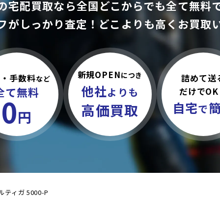
の宅配買取なら全国どこからでも
全て無料
フがしっかり査定！
どこよりも高くお買取
新規OPEN
につき
詰めて送
料・手数料
など
他社
全て無料
だけでOK
よりも
0
自宅
高価買取
で
円
ルティガ 5000-P