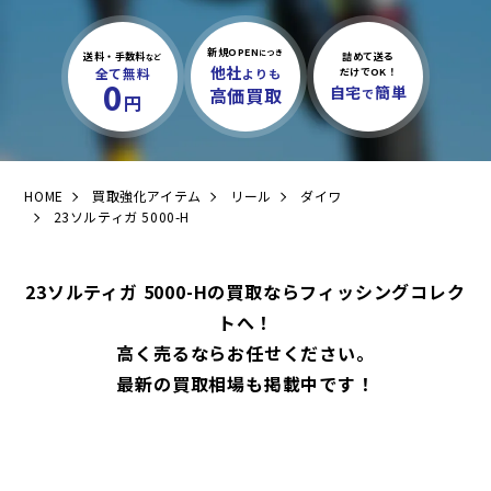
新規OPEN
につき
送料・手数料
詰めて送る
など
他社
全て無料
よりも
だけでOK！
0
自宅
簡単
高価買取
で
円
HOME
買取強化アイテム
リール
ダイワ
23ソルティガ 5000-H
23ソルティガ 5000-Hの買取ならフィッシングコレク
トへ！
高く売るならお任せください。
最新の買取相場も掲載中です！