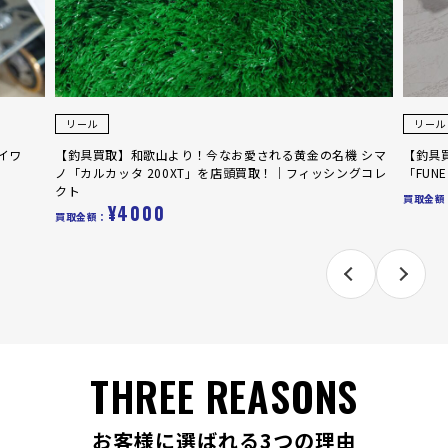
リール
和歌山より！今なお愛される黄金の名機 シマ
【釣具買取】和歌山より！船
タ 200XT」を店頭買取！｜フィッシングコレ
「FUNE X 100H」を店頭
¥1000
買取金額：
4000
THREE REASONS
お客様に選ばれる3つの理由