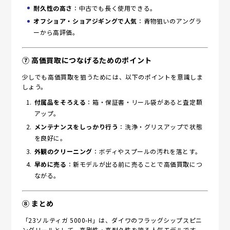
耐久性の高さ
：中古でも長く使用できる。
オフショア・ショアジギングで人気
：青物狙いのアングラ
ーから高評価。
⑦ 高価買取につなげるためのポイント
少しでも高価買取を狙うためには、以下のポイントを意識しま
しょう。
付属品をそろえる
：箱・保証書・リール袋があると査定額
アップ。
メンテナンスをしっかり行う
：洗浄・グリスアップで状態
を良好に。
外観のクリーニング
：ボディやスプールの汚れを落とす。
早めに売る
：新モデルが出る前に売ることで高価買取につ
ながる。
⑧ まとめ
「23ソルティガ 5000-H」は、ダイワのフラッグシップスピニ
ングリールとして、高剛性・高耐久性を誇る人気モデルです。