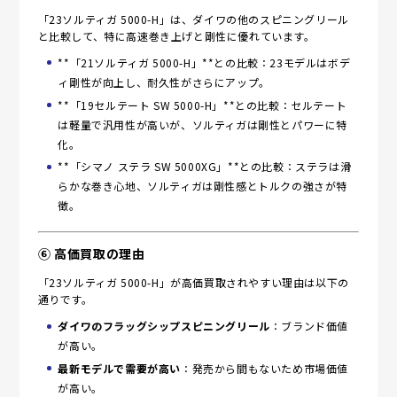
「23ソルティガ 5000-H」は、ダイワの他のスピニングリール
と比較して、特に高速巻き上げと剛性に優れています。
**「21ソルティガ 5000-H」**との比較：23モデルはボデ
ィ剛性が向上し、耐久性がさらにアップ。
**「19セルテート SW 5000-H」**との比較：セルテート
は軽量で汎用性が高いが、ソルティガは剛性とパワーに特
化。
**「シマノ ステラ SW 5000XG」**との比較：ステラは滑
らかな巻き心地、ソルティガは剛性感とトルクの強さが特
徴。
⑥ 高価買取の理由
「23ソルティガ 5000-H」が高価買取されやすい理由は以下の
通りです。
ダイワのフラッグシップスピニングリール
：ブランド価値
が高い。
最新モデルで需要が高い
：発売から間もないため市場価値
が高い。