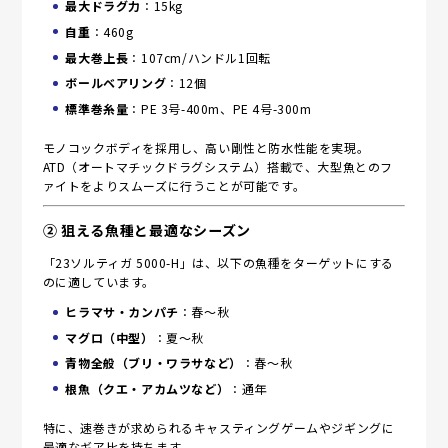
最大ドラグ力
：15kg
自重
：460g
最大巻上長
：107cm/ハンドル1回転
ボールベアリング
：12個
標準巻糸量
：PE 3号-400m、PE 4号-300m
モノコックボディを採用し、高い剛性と防水性能を実現。
ATD（オートマチックドラグシステム）搭載で、大型魚とのフ
ァイトをよりスムーズに行うことが可能です。
② 狙える魚種と最適なシーズン
「23ソルティガ 5000-H」は、以下の魚種をターゲットにする
のに適しています。
ヒラマサ・カンパチ
：春～秋
マグロ（中型）
：夏～秋
青物全般（ブリ・ワラサなど）
：春～秋
根魚（クエ・アカムツなど）
：通年
特に、速巻きが求められるキャスティングゲームやジギングに
最適なギア比を持ちます。