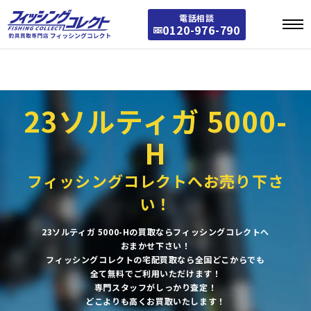
Warning
: Array to string conversion in
/home/stst0811/fishing-collect.jp/public_
電話相談
html/fishing/wp-includes/taxonomy.php
on line
3772
0120-976-790
Warning
: Array to string conversion in
/home/stst0811/fishing-collect.jp/public_
html/fishing/wp-includes/category-template.php
on line
1301
23ソルティガ 5000-
H
フィッシングコレクトへお売り下さ
い！
23ソルティガ 5000-Hの買取ならフィッシングコレクトへ
おまかせ下さい！
フィッシングコレクトの宅配買取なら全国どこからでも
全て無料でご利用いただけます！
専門スタッフがしっかり査定！
どこよりも高くお買取いたします！