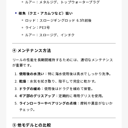
ルアー：メタルジグ、トップウォータープラグ
根魚（クエ・アカムツなど）狙い
ロッド：スロージギングロッド 6.5ft前後
ライン：PE3号
ルアー：スロージグ、インチク
④ メンテナンス方法
リールの性能を長期間維持するためには、適切なメンテナンス
が重要です。
使用後の水洗い
：特に海水使用後は真水でしっかり洗浄。
乾燥
：水気を拭き取り、陰干しで完全に乾かす。
ドラグの緩め
：使用後はドラグを緩めて保管。
ギア部のグリスアップ
：定期的に専用グリスを使用。
ラインローラーやベアリングの点検
：摩耗や異音がないか
チェック。
⑤ 他モデルとの比較