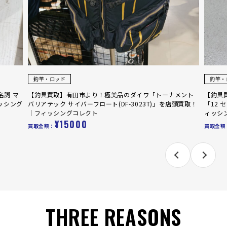
釣竿・ロッド
釣竿・
名詞 マ
【釣具買取】有田市より！極美品のダイワ「トーナメント
【釣具
ッシング
バリアテック サイバーフロート(DF-3023T)」を店頭買取！
「12 
｜フィッシングコレクト
ィッシ
¥15000
買取金額：
買取金額
THREE REASONS