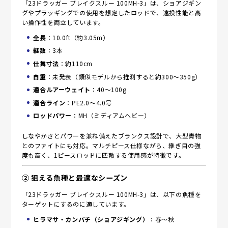
「23ドラッガー ブレイクスルー 100MH-3」は、ショアジギン
グやプラッギングでの使用を想定したロッドで、遠投性能と高
い操作性を両立しています。
全長
：10.0ft（約3.05m）
継数
：3本
仕舞寸法
：約110cm
自重
：未発表（類似モデルから推測すると約300～350g）
適合ルアーウェイト
：40～100g
適合ライン
：PE2.0～4.0号
ロッドパワー
：MH（ミディアムヘビー）
しなやかさとパワーを兼ね備えたブランクス設計で、大型青物
とのファイトにも対応。マルチピース仕様ながら、継ぎ目の強
度も高く、1ピースロッドに匹敵する使用感が特徴です。
② 狙える魚種と最適なシーズン
「23ドラッガー ブレイクスルー 100MH-3」は、以下の魚種を
ターゲットにするのに適しています。
ヒラマサ・カンパチ（ショアジギング）
：春～秋