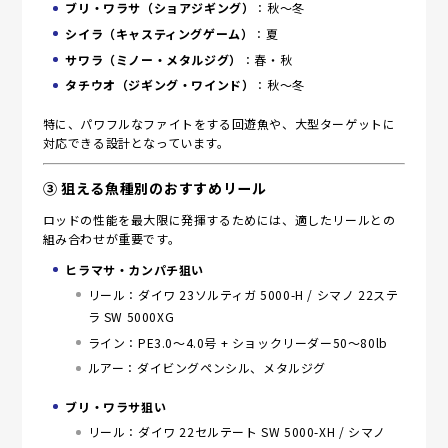
ブリ・ワラサ（ショアジギング）
：秋～冬
シイラ（キャスティングゲーム）
：夏
サワラ（ミノー・メタルジグ）
：春・秋
タチウオ（ジギング・ワインド）
：秋～冬
特に、パワフルなファイトをする回遊魚や、大型ターゲットに
対応できる設計となっています。
③ 狙える魚種別のおすすめリール
ロッドの性能を最大限に発揮するためには、適したリールとの
組み合わせが重要です。
ヒラマサ・カンパチ狙い
リール：ダイワ 23ソルティガ 5000-H / シマノ 22ステ
ラ SW 5000XG
ライン：PE3.0～4.0号 + ショックリーダー50～80lb
ルアー：ダイビングペンシル、メタルジグ
ブリ・ワラサ狙い
リール：ダイワ 22セルテート SW 5000-XH / シマノ