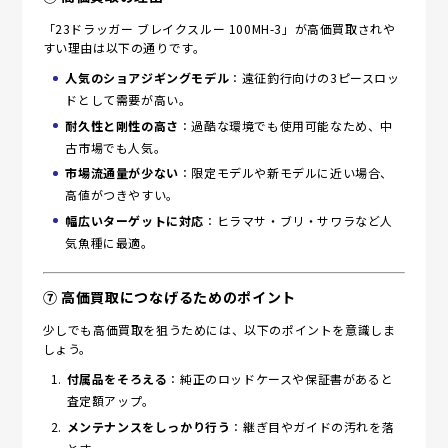
「23ドラッガー ブレイクスルー 100MH-3」が高価買取されや
すい理由は以下の通りです。
人気のショアジギングモデル
：遠征釣行向けの3ピースロッ
ドとして需要が高い。
耐久性と剛性の高さ
：過酷な環境でも使用可能なため、中
古市場でも人気。
市場流通量が少ない
：限定モデルや新モデルに近い場合、
高値がつきやすい。
幅広いターゲットに対応
：ヒラマサ・ブリ・サワラなど人
気魚種に最適。
⑦ 高価買取につなげるためのポイント
少しでも高価買取を狙うためには、以下のポイントを意識しま
しょう。
付属品をそろえる
：純正のロッドケースや保証書があると
査定額アップ。
メンテナンスをしっかり行う
：継ぎ目やガイドの汚れを落