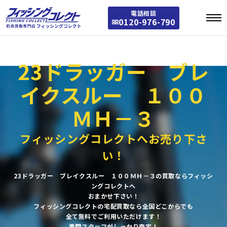
Warning
: Array to string conversion in
/home/stst0811/fishing-collect.jp/public_
電話相談
html/fishing/wp-includes/taxonomy.php
on line
3772
0120-976-790
Warning
: Array to string conversion in
/home/stst0811/fishing-collect.jp/public_
html/fishing/wp-includes/category-template.php
on line
1301
23ドラッガー ブレ
イクスルー １００
ＭＨ－３
フィッシングコレクトへお売り下さ
い！
23ドラッガー ブレイクスルー １００ＭＨ－３の買取ならフィッシ
ングコレクトへ
おまかせ下さい！
フィッシングコレクトの宅配買取なら全国どこからでも
全て無料でご利用いただけます！
専門スタッフがしっかり査定！