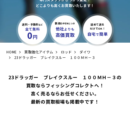
どこよりも高くお買取いたします！
新規OPEN
につき
送料・手数料
詰めて送る
など
他社
全て無料
よりも
だけでOK！
0
自宅
簡単
高価買取
で
円
HOME
買取強化アイテム
ロッド
ダイワ
23ドラッガー ブレイクスルー １００ＭＨ－３
23ドラッガー ブレイクスルー １００ＭＨ－３の
買取ならフィッシングコレクトへ！
高く売るならお任せください。
最新の買取相場も掲載中です！