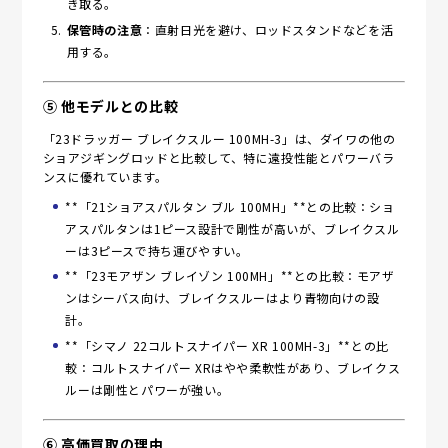
き取る。
保管時の注意
：直射日光を避け、ロッドスタンドなどを活
用する。
⑤ 他モデルとの比較
「23ドラッガー ブレイクスルー 100MH-3」は、ダイワの他の
ショアジギングロッドと比較して、特に遠投性能とパワーバラ
ンスに優れています。
**「21ショアスパルタン ブル 100MH」**との比較：ショ
アスパルタンは1ピース設計で剛性が高いが、ブレイクスル
ーは3ピースで持ち運びやすい。
**「23モアザン ブレイゾン 100MH」**との比較：モアザ
ンはシーバス向け、ブレイクスルーはより青物向けの設
計。
**「シマノ 22コルトスナイパー XR 100MH-3」**との比
較：コルトスナイパー XRはやや柔軟性があり、ブレイクス
ルーは剛性とパワーが強い。
⑥ 高価買取の理由