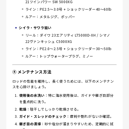
21ツインパワー SW 5000XG
ライン：PE2.5～3.0号 + ショックリーダー40～60lb
ルアー：メタルジグ、ポッパー
シイラ・サワラ狙い
リール：ダイワ 23エアリティ LT5000D-XH / シマノ
22ヴァンキッシュ C5000XG
ライン：PE2.0～2.5号 + ショックリーダー30～50lb
ルアー：トップウォータープラグ、ミノー
④ メンテナンス方法
ロッドの性能を維持し、長く使うためには、以下のメンテナン
スを心掛けましょう。
使用後の水洗い
：特に海水使用後は、ガイドや継ぎ目部分
を重点的に洗う。
乾燥
：陰干しでしっかり乾燥させる。
ガイド・スレッドのチェック
：摩耗や割れがないか確認。
継ぎ目の清掃
：砂や塩分が溜まりやすいため、定期的に拭