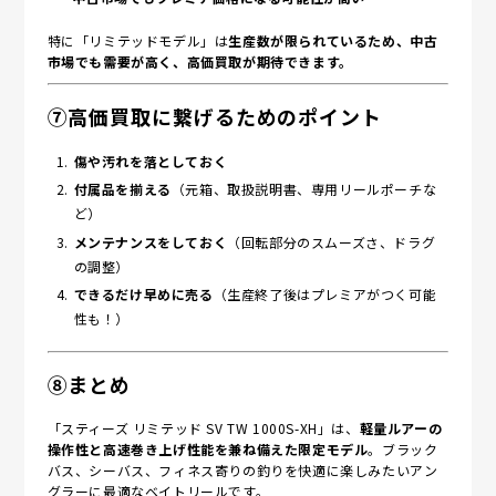
特に「リミテッドモデル」は
生産数が限られているため、中古
市場でも需要が高く、高価買取が期待できます。
⑦高価買取に繋げるためのポイント
傷や汚れを落としておく
付属品を揃える
（元箱、取扱説明書、専用リールポーチな
ど）
メンテナンスをしておく
（回転部分のスムーズさ、ドラグ
の調整）
できるだけ早めに売る
（生産終了後はプレミアがつく可能
性も！）
⑧まとめ
「スティーズ リミテッド SV TW 1000S-XH」は、
軽量ルアーの
操作性と高速巻き上げ性能を兼ね備えた限定モデル
。ブラック
バス、シーバス、フィネス寄りの釣りを快適に楽しみたいアン
グラーに最適なベイトリールです。