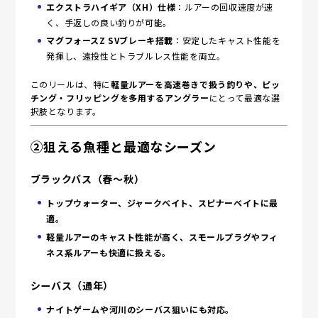
エクストラハイギア（XH）仕様
：ルアーの回収速度が速
く、手返しの良い釣りが可能。
マグフォースZ SVブレーキ搭載
：安定したキャスト性能を
発揮し、遠投性とトラブルレス性能を両立。
このリールは、特に
軽量ルアーを高速巻きで扱う釣りや、ピッ
チング・フリッピングを多用するアングラー
にとって最適な選
択肢となります。
②狙える魚種と最適なシーズン
ブラックバス（春～秋）
トップウォーター、ジャークベイト、スピナーベイトに最
適。
軽量ルアーのキャスト性能が高く、スモールプラグやフィ
ネス系ルアーも快適に扱える。
シーバス（通年）
ナイトゲームや河川のシーバス狙いにも対応。