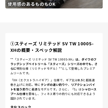
使用感のあるものもOK
①スティーズ リミテッド SV TW 1000S-
XHの概要・スペック解説
**「スティーズ リミテッド SV TW 1000S-XH」
は、ダイワのフ
ラッグシップベイトリール「スティーズ」シリーズの中でも、さ
らに
特別仕様（リミテッドモデル）**として登場したプレミア
ムリールです。
「XH（エクストラハイギア）」仕様で、ギア比は
8.5
と超高速
巻き上げに対応。特に
テンポの速い釣り
や、
リアクションバイ
トを狙う釣り
に最適なモデルです。さらに、「S」は
シャロース
プール仕様
を意味し、フィネス寄りの釣りにも対応できるよう
設計されています。
主なスペック