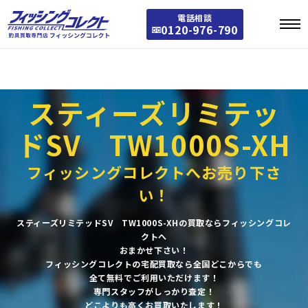
Warning
: Array to string conversion in
/home/stst0811/fishing-collect.jp/public_
電話相談
html/fishing/wp-includes/taxonomy.php
on line
3772
0120-976-790
Warning
: Array to string conversion in
/home/stst0811/fishing-collect.jp/public_
html/fishing/wp-includes/category-template.php
on line
1301
スティーズリミテッ
ドSV TW1000S-XH
フィッシングコレクトへお売り下さ
い！
スティーズリミテッドSV TW1000S-XHの買取ならフィッシングコレ
クトへ
おまかせ下さい！
フィッシングコレクトの宅配買取なら全国どこからでも
全て無料でご利用いただけます！
専門スタッフがしっかり査定！
どこよりも高くお買取いたします！