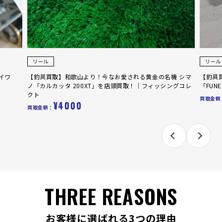
リール
される黄金の名機 シマ
【釣具買取】和歌山より！船釣りの万能リール、ダ
買取！｜フィッシングコレ
「FUNE X 100H」を店頭買取！｜フィッシングコレ
¥1000
買取金額：
THREE REASONS
お客様に選ばれる3つの理由