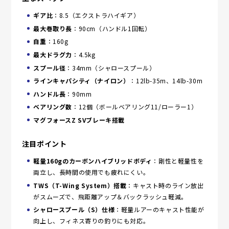
ギア比
：8.5（エクストラハイギア）
最大巻取り長
：90cm（ハンドル1回転）
自重
：160g
最大ドラグ力
：4.5kg
スプール径
：34mm（シャロースプール）
ラインキャパシティ（ナイロン）
：12lb-35m、14lb-30m
ハンドル長
：90mm
ベアリング数
：12個（ボールベアリング11/ローラー1）
マグフォースZ SVブレーキ搭載
注目ポイント
軽量160gのカーボンハイブリッドボディ
：剛性と軽量性を
両立し、長時間の使用でも疲れにくい。
TWS（T-Wing System）搭載
：キャスト時のライン放出
がスムーズで、飛距離アップ＆バックラッシュ軽減。
シャロースプール（S）仕様
：軽量ルアーのキャスト性能が
向上し、フィネス寄りの釣りにも対応。