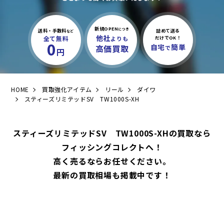
新規OPEN
につき
送料・手数料
詰めて送る
など
他社
全て無料
よりも
だけでOK！
0
自宅
簡単
高価買取
で
円
HOME
買取強化アイテム
リール
ダイワ
スティーズリミテッドSV TW1000S-XH
スティーズリミテッドSV TW1000S-XHの買取なら
フィッシングコレクトへ！
高く売るならお任せください。
最新の買取相場も掲載中です！