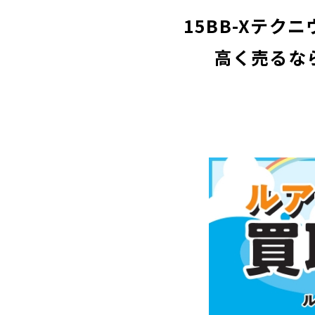
15BB-Xテク
高く売るな