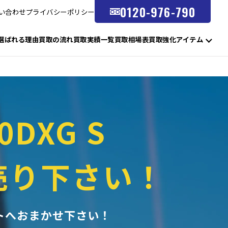
0120-976-790
い合わせ
プライバシーポリシー
選ばれる理由
買取の流れ
買取実績一覧
買取相場表
買取強化アイテム
0DXG S
売り下さい！
トへ
おまかせ下さい！