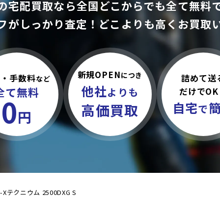
の宅配買取なら全国どこからでも
全て無料
フがしっかり査定！
どこよりも高くお買取
新規OPEN
につき
詰めて送
料・手数料
など
他社
全て無料
だけでOK
よりも
0
自宅
高価買取
で
円
B-Xテクニウム 2500DXG S