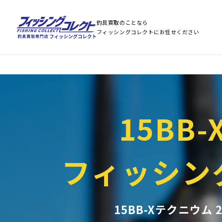
Warning
: Array to string conversion in
/home/stst0811/fishing-collect.jp/public
Warning
: Array to string conversion in
/home/stst0811/fishing-collect.jp/public
釣具買取のことなら
フィッシングコレクトにお任せください
15BB-
フィッシン
15BB-Xテクニウム