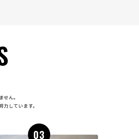
S
ません｡
努力しています｡
03