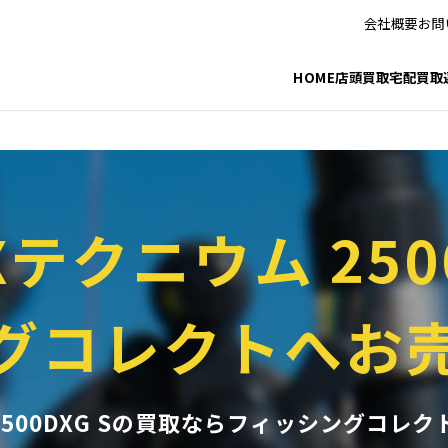
_html/fishing/wp-includes/taxonomy.php
on line
3772
会社概要
お問
_html/fishing/wp-includes/category-template.php
on line
1301
HOME
店頭買取
宅配買取
Xテクニウム 250
グコレクトへお
 2500DXG Sの買取ならフィッシングコレク