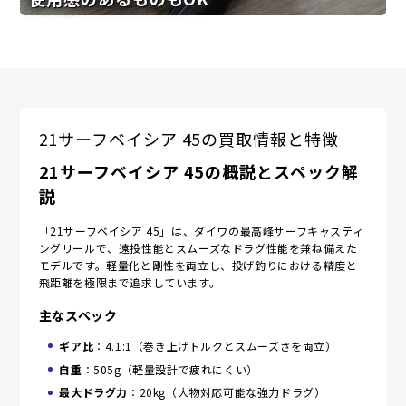
21サーフベイシア 45の買取情報と特徴
21サーフベイシア 45の概説とスペック解
説
「21サーフベイシア 45」は、ダイワの最高峰サーフキャスティ
ングリールで、遠投性能とスムーズなドラグ性能を兼ね備えた
モデルです。軽量化と剛性を両立し、投げ釣りにおける精度と
飛距離を極限まで追求しています。
主なスペック
ギア比
：4.1:1（巻き上げトルクとスムーズさを両立）
自重
：505g（軽量設計で疲れにくい）
最大ドラグ力
：20kg（大物対応可能な強力ドラグ）