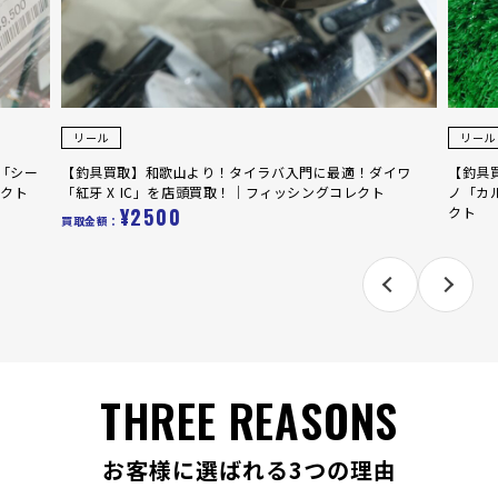
リール
リール
「シー
【釣具買取】和歌山より！タイラバ入門に最適！ダイワ
【釣具
レクト
「紅牙 X IC」を店頭買取！｜フィッシングコレクト
ノ「カ
¥2500
クト
買取金額：
買取金額
THREE REASONS
お客様に選ばれる3つの理由