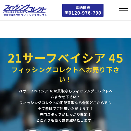
Warning
: Array to string conversion in
/home/stst0811/fishing-collect.jp/public_
電話相談
html/fishing/wp-includes/taxonomy.php
on line
3772
0120-976-790
Warning
: Array to string conversion in
/home/stst0811/fishing-collect.jp/public_
html/fishing/wp-includes/category-template.php
on line
1301
21サーフベイシア 45
フィッシングコレクトへお売り下さ
い！
21サーフベイシア 45の買取ならフィッシングコレクトへ
おまかせ下さい！
フィッシングコレクトの宅配買取なら全国どこからでも
全て無料でご利用いただけます！
専門スタッフがしっかり査定！
どこよりも高くお買取いたします！