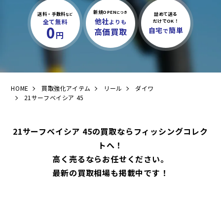
新規OPEN
につき
送料・手数料
詰めて送る
など
他社
全て無料
よりも
だけでOK！
0
自宅
簡単
高価買取
で
円
HOME
買取強化アイテム
リール
ダイワ
21サーフベイシア 45
21サーフベイシア 45の買取ならフィッシングコレク
トへ！
高く売るならお任せください。
最新の買取相場も掲載中です！