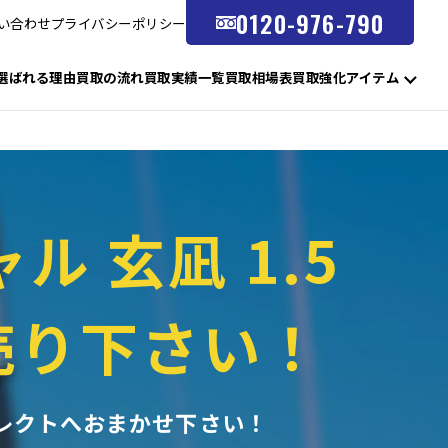
0120-976-790
い合わせ
プライバシーポリシー
選ばれる理由
買取の流れ
買取実績一覧
買取相場表
買取強化アイテム
 玄凪 1.5
売り下さい！
コレクトへ
おまかせ下さい！