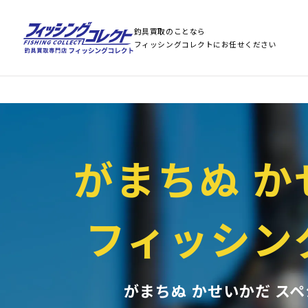
Warning
: Array to string conversion in
/home/stst0811/fishing-collect.jp/public
Warning
: Array to string conversion in
/home/stst0811/fishing-collect.jp/public
釣具買取のことなら
フィッシングコレクトにお任せください
がまちぬ か
フィッシン
がまちぬ かせいかだ スペ