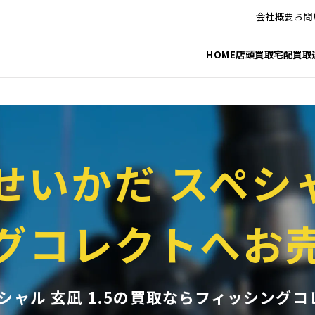
_html/fishing/wp-includes/taxonomy.php
on line
3772
会社概要
お問
_html/fishing/wp-includes/category-template.php
on line
1301
HOME
店頭買取
宅配買取
せいかだ スペシャル
グコレクトへお
シャル 玄凪 1.5の買取ならフィッシング