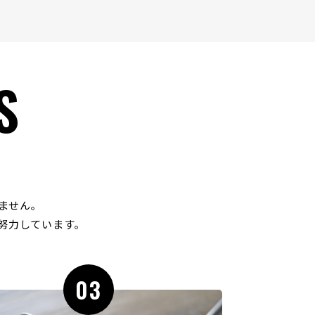
S
ません｡
努力しています｡
03