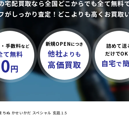
の宅配買取なら全国どこからでも
全て無料
フがしっかり査定！
どこよりも高くお買取
新規OPEN
につき
詰めて送
料・手数料
など
他社
全て無料
だけでOK
よりも
0
自宅
高価買取
で
円
まちぬ かせいかだ スペシャル 玄凪 1.5