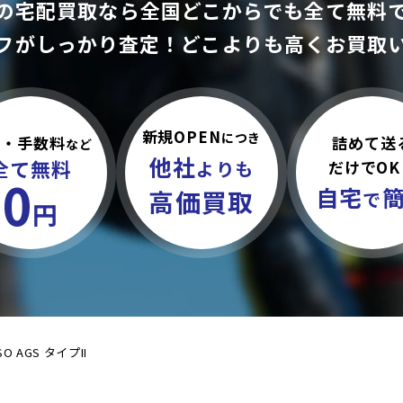
の宅配買取なら全国どこからでも
全て無料
フがしっかり査定！
どこよりも高くお買取
新規OPEN
につき
詰めて送
料・手数料
など
他社
全て無料
だけでOK
よりも
0
自宅
高価買取
で
円
ISO AGS タイプII