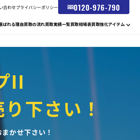
0120-976-790
い合わせ
プライバシーポリシー
選ばれる理由
買取の流れ
買取実績一覧
買取相場表
買取強化アイテム
プII
売り下さい！
おまかせ下さい！