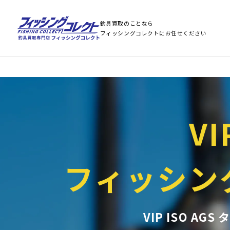
Warning
: Array to string conversion in
/home/stst0811/fishing-collect.jp/public
Warning
: Array to string conversion in
/home/stst0811/fishing-collect.jp/public
釣具買取のことなら
フィッシングコレクトにお任せください
VI
フィッシン
VIP ISO A