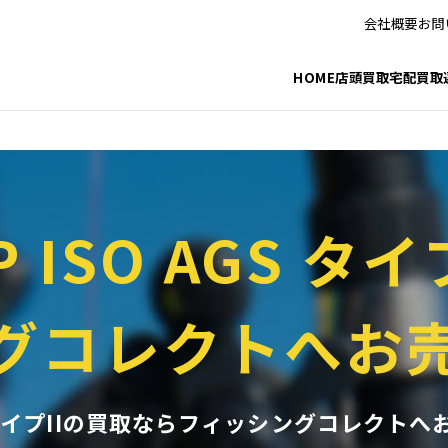
_html/fishing/wp-includes/taxonomy.php
on line
3772
会社概要
お問
_html/fishing/wp-includes/category-template.php
on line
1301
HOME
店頭買取
宅配買取
P ISO AGS タイ
グコレクトへお
GS タイプIIの買取ならフィッシングコレクトへ