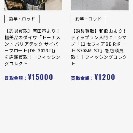
釣竿・ロッド
釣竿・ロッド
【釣具買取】有田市より！
【釣具買取】和歌山より！
極美品のダイワ「トーナメ
ティップラン入門に！シマ
ント バリアテック サイバ
ノ「12 セフィアBB Rボー
ーフロート(DF-3023T)」
ト S708M-ST」を店頭買
を店頭買取！｜フィッシン
取！｜フィッシングコレク
グコレクト
ト
¥15000
¥1200
買取金額：
買取金額：