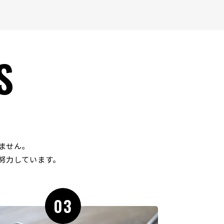
S
ません｡
努力しています｡
03