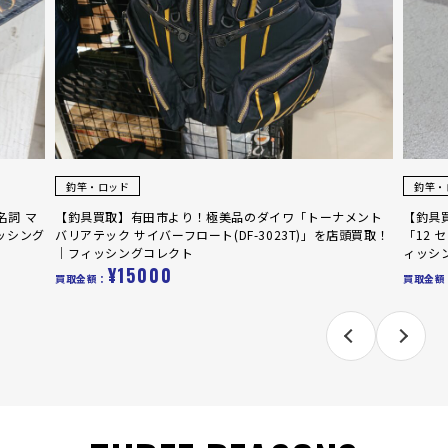
釣竿・ロッド
釣竿・
名詞 マ
【釣具買取】有田市より！極美品のダイワ「トーナメント
【釣具
ッシング
バリアテック サイバーフロート(DF-3023T)」を店頭買取！
「12 
｜フィッシングコレクト
ィッシ
¥15000
買取金額：
買取金額