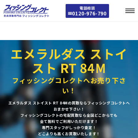
Warning
: Array to string conversion in
/home/stst0811/fishing-collect.jp/public_
電話相談
html/fishing/wp-includes/taxonomy.php
on line
3772
0120-976-790
Warning
: Array to string conversion in
/home/stst0811/fishing-collect.jp/public_
html/fishing/wp-includes/category-template.php
on line
1301
エメラルダス ストイ
スト RT 84M
フィッシングコレクトへお売り下さ
い！
エメラルダス ストイスト RT 84Mの買取ならフィッシングコレクトへ
おまかせ下さい！
フィッシングコレクトの宅配買取なら全国どこからでも
全て無料でご利用いただけます！
専門スタッフがしっかり査定！
どこよりも高くお買取いたします！