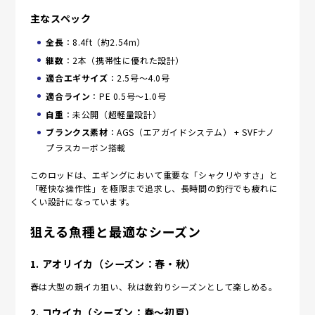
主なスペック
全長
：8.4ft（約2.54m）
継数
：2本（携帯性に優れた設計）
適合エギサイズ
：2.5号〜4.0号
適合ライン
：PE 0.5号〜1.0号
自重
：未公開（超軽量設計）
ブランクス素材
：AGS（エアガイドシステム） + SVFナノ
プラスカーボン搭載
このロッドは、エギングにおいて重要な「シャクリやすさ」と
「軽快な操作性」を極限まで追求し、長時間の釣行でも疲れに
くい設計になっています。
狙える魚種と最適なシーズン
1.
アオリイカ（シーズン：春・秋）
春は大型の親イカ狙い、秋は数釣りシーズンとして楽しめる。
2.
コウイカ（シーズン：春〜初夏）