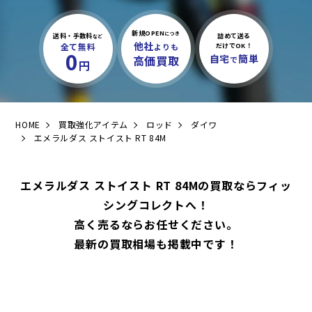
新規OPEN
につき
送料・手数料
詰めて送る
など
他社
全て無料
よりも
だけでOK！
0
自宅
簡単
高価買取
で
円
HOME
買取強化アイテム
ロッド
ダイワ
エメラルダス ストイスト RT 84M
エメラルダス ストイスト RT 84Mの買取ならフィッ
シングコレクトへ！
高く売るならお任せください。
最新の買取相場も掲載中です！