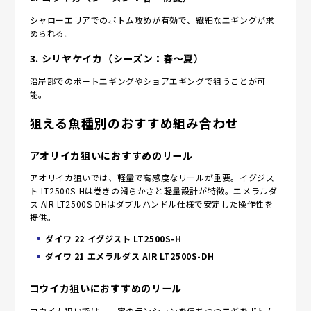
シャローエリアでのボトム攻めが有効で、繊細なエギングが求
められる。
3.
シリヤケイカ（シーズン：春〜夏）
沿岸部でのボートエギングやショアエギングで狙うことが可
能。
狙える魚種別のおすすめ組み合わせ
アオリイカ狙いにおすすめのリール
アオリイカ狙いでは、軽量で高感度なリールが重要。イグジス
ト LT2500S-Hは巻きの滑らかさと軽量設計が特徴。エメラルダ
ス AIR LT2500S-DHはダブルハンドル仕様で安定した操作性を
提供。
ダイワ 22 イグジスト LT2500S-H
ダイワ 21 エメラルダス AIR LT2500S-DH
コウイカ狙いにおすすめのリール
コウイカ狙いでは、一定のテンションを保ちつつエギをボトム