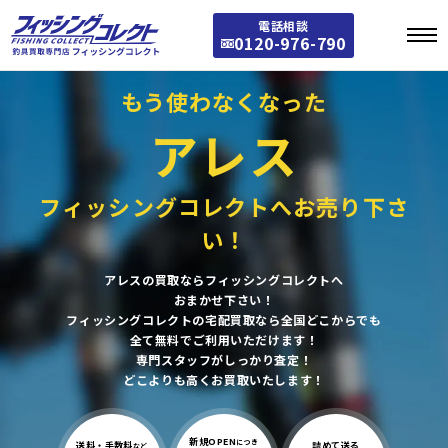
電話相談
0120-976-790
もう使わなくなった
アレス
フィッシングコレクトへお売り下さ
い！
アレスの買取ならフィッシングコレクトへ
おまかせ下さい！
フィッシングコレクトの宅配買取なら全国どこからでも
全て無料でご利用いただけます！
専門スタッフがしっかり査定！
どこよりも高くお買取いたします！
新規OPEN
につき
送料・手数料
詰めて送る
など