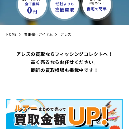
他社
全て無料
よりも
だけでOK！
0
自宅
簡単
高価買取
で
円
HOME
買取強化アイテム
アレス
アレスの買取ならフィッシングコレクトへ！
高く売るならお任せください。
最新の買取相場も掲載中です！